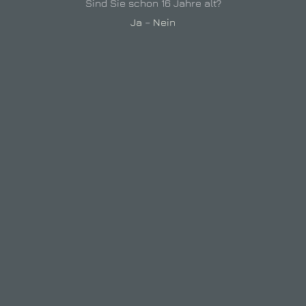
Sind Sie schon 16 Jahre alt?
erstes Wochenende im März bis letztes im Mai –
Ja
–
Nein
Samstag ab 18 Uhr | Sonn- und Feiertags ab 15 Uhr |
Ostern geschlossen
Herbst:
drittes Wochenende im September bis letztes im Oktober
– Samstag ab 18 Uhr | Sonn- und Feiertags ab 15 Uhr
Win­ter:
alle vier Adventssonntage ab 15 Uhr
WEBDESIGN & PROGRAMMIERUNG:
DRUM UND DRAN