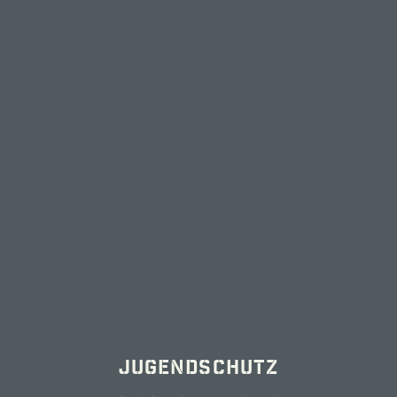
WIDERRUF (DIGITAL)
WEINWERKSTATT | STEFAN UND
CORINNA HESS
ALTE IPHÖFER STR. 15A
97348 RÖDELSEE
INFO@WEINWERKSTATT-HESS.DE
TEL +49 9323 804485
FAX +49 9323 804484
Öffnungszeiten Weincafé
Früh­jahr:
Jugendschutz