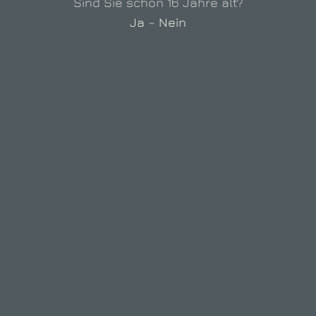
Sind Sie schon 16 Jahre alt?
| Oste
Ja
–
Nein
Herbst:
dritte
Oktobe
ab 15 
Win­ter:
alle v
EBDESIGN & PROGRAMMIERUNG:
DRUM UND DRA