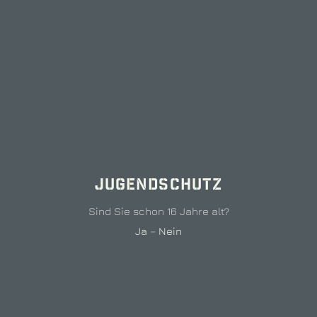
WEIN
NAVIGATION
PREISLISTE
KONTAKT
ÜBERSPRINGEN
IMPRESSUM
Jugendschutz
Sind Sie schon 16 Jahre alt?
DATENSCHUTZ
Ja
–
Nein
VERSAND- UND
LIEFERBEDINGUNGEN