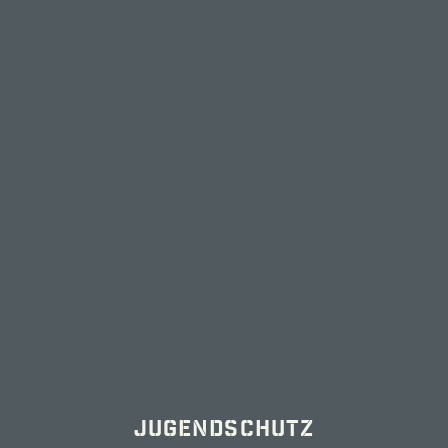
WIDERRUF (DIGITAL)
WEINWERKSTATT | STEFAN UND
CORINNA HESS
ALTE IPHÖFER STR. 15A
97348 RÖDELSEE
INFO@WEINWERKSTATT-HESS.DE
TEL +49 9323 804485
FAX +49 9323 804484
Öffnungszeiten Weincafé
Jugendschutz
Früh­jahr: