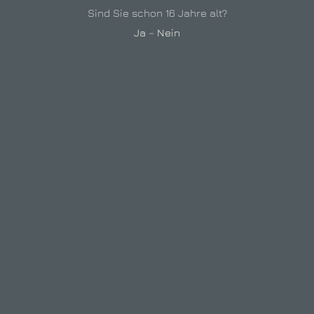
Sind Sie schon 16 Jahre alt?
erstes Wochenende im März bis letztes im Mai –
Ja
–
Nein
Samstag ab 18 Uhr | Sonn- und Feiertags ab 15 Uhr |
Ostern geschlossen
Herbst:
drittes Wochenende im September bis letztes im Oktober
– Samstag ab 18 Uhr | Sonn- und Feiertags ab 15 Uhr
Win­ter:
alle vier Adventssonntage ab 15 Uhr
WEBDESIGN & PROGRAMMIERUNG:
DRUM UND DRAN