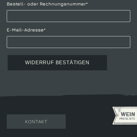
Pflichtfeld
Bestell- oder Rechnungsnummer
*
Pflichtfeld
E-Mail-Adresse
*
WIDERRUF BESTÄTIGEN
WEIN
NAVIGATION
PREISLISTE
KONTAKT
ÜBERSPRINGEN