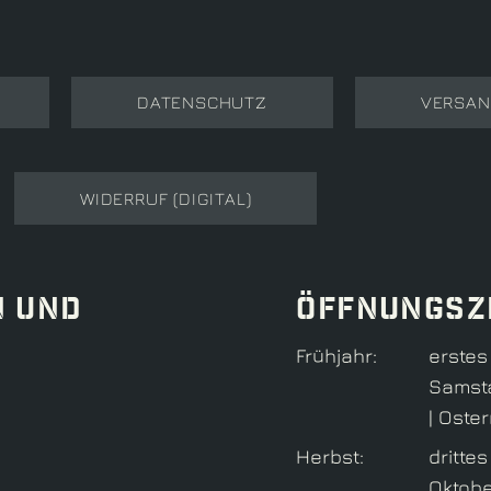
DATENSCHUTZ
VERSAN
WIDERRUF (DIGITAL)
N UND
Öffnungsz
Früh­jahr:
erstes
Samsta
| Oste
Herbst:
dritte
Oktobe